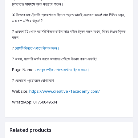
চ্যানেলের মাধ্যমে দ্রুত সহায়তা পাবেন।
​⏳ নিজেকে দক্ষ টেন্ডারিং প্রফেশনাল হিসেবে গড়তে আজই এনরোল করুন! তাল মিলিয়ে চলুন,
এক ধাপ এগিয়ে থাকুন! ?
​? ওয়েবসাইট থেকে সরাসরি কিনতে ডাউনলোড বাটনে ক্লিক করুন অথবা, নিচের লিংকে ক্লিক
করুন:
?
কোর্সটি কিনতে এখানে ক্লিক করুন।
​? অথবা, সরাসরি অর্ডার করতে আমাদের পেইজে ইনবক্স করুন এখনই!
Page Name:
ফেসবুক পেইজ দেখতে এখানে ক্লিক করুন।
? যেকোনো প্রয়োজনে যোগাযোগ:
Website:
https://www.creative71academy.com/
WhatsApp: 01750049604
Related products