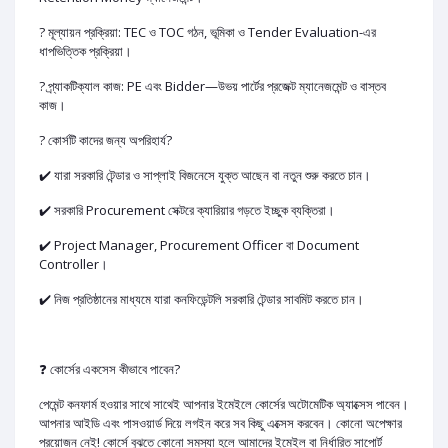
? মূল্যায়ন প্রক্রিয়া: TEC ও TOC গঠন, ভূমিকা ও Tender Evaluation-এর
ধাপভিত্তিক প্রক্রিয়া।
? প্র্যাকটিক্যাল কাজ: PE এবং Bidder—উভয় পার্টের প্রজেক্ট ম্যানেজমেন্ট ও বাস্তব
কাজ।
​​? কোর্সটি কাদের জন্য অপরিহার্য?
✔️ যারা সরকারি টেন্ডার ও সাপ্লাই বিজনেসে যুক্ত আছেন বা নতুন শুরু করতে চান।
✔️ সরকারি Procurement সেক্টরে ক্যারিয়ার গড়তে ইচ্ছুক ব্যক্তিরা।
✔️ Project Manager, Procurement Officer বা Document
Controller।
✔️ নিজ প্রতিষ্ঠানের মাধ্যমে যারা কনফিডেন্টলি সরকারি টেন্ডার সাবমিট করতে চান।
​❓ কোর্সের একসেস কীভাবে পাবেন?
পেমেন্ট কনফার্ম হওয়ার সাথে সাথেই আপনার ইমেইলে কোর্সের অটোমেটিক অ্যাক্সেস পাবেন।
আপনার আইডি এবং পাসওয়ার্ড দিয়ে লগইন করে সব কিছু এক্সেস করবেন। কোনো অপেক্ষার
প্রয়োজন নেই! কোর্সে বুঝতে কোনো সমস্যা হলে আমাদের ইমেইল বা নির্ধারিত সাপোর্ট