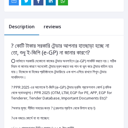
Description
reviews
? কোটি টাকার সরকারি টেন্ডার আপনার হাতছাড়া হচ্ছে না
তো, শুধু ই-জিপি (e-GP) না জানার কারণে?
⭕ ​বর্তমানে সরকারি যেকোনো কাজের টেন্ডার অনলাইনে (e-GP) সাবমিট করতে হয়। সঠিক
নিয়ম না জানার কারণে অনেকেই টেন্ডার ড্রপ করতে ভয় পান বা ভুল করে টেন্ডার বাতিল হয়ে
যায়। নিজেকে বা নিজের প্রতিষ্ঠানকে টেন্ডারিংয়ে এক ধাপ এগিয়ে রাখতে শিখুন টেন্ডার
সাবমিসশন।
? PPR 2025 এর আলোকে ই-জিপি (e-GP) টেন্ডার ড্রপিং প্রফেশনাল কোর্স (বেসিক
থেকে অ্যাডভান্স)। PPR 2025 (OTM, LTM, EGP for PE, APP, EGP for
Tenderer, Tender Database, Important Documents Etc)?
?অফার মূল্য: সীমিত সময়ের জন্য ? (রেগুলার প্রাইস থেকে বিশাল ছাড় !)
?এক নজরে কোর্সে যা যা পাচ্ছেন: