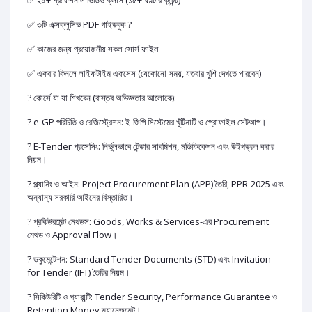
✅ ২০+ প্রফেশনাল ভিডিও ক্লাস (১৫+ ঘণ্টার কন্টেন্ট)
✅ ৩টি এক্সক্লুসিভ PDF গাইডবুক ?
✅ কাজের জন্য প্রয়োজনীয় সকল সোর্স ফাইল
✅ একবার কিনলে লাইফটাইম একসেস (যেকোনো সময়, যতবার খুশি দেখতে পারবেন)
? কোর্সে যা যা শিখবেন (বাস্তব অভিজ্ঞতার আলোকে):
? e-GP পরিচিতি ও রেজিস্ট্রেশন: ই-জিপি সিস্টেমের খুঁটিনাটি ও প্রোফাইল সেটআপ।
? E-Tender প্রসেসিং: নির্ভুলভাবে টেন্ডার সাবমিশন, মডিফিকেশন এবং উইথড্রল করার
নিয়ম।
? প্ল্যানিং ও আইন: Project Procurement Plan (APP) তৈরি, PPR-2025 এবং
অন্যান্য সরকারি আইনের বিস্তারিত।
? প্রকিউরমেন্ট মেথডস: Goods, Works & Services-এর Procurement
মেথড ও Approval Flow।
? ডকুমেন্টেশন: Standard Tender Documents (STD) এবং Invitation
for Tender (IFT) তৈরির নিয়ম।
? সিকিউরিটি ও গ্যারান্টি: Tender Security, Performance Guarantee ও
Retention Money ম্যানেজমেন্ট।