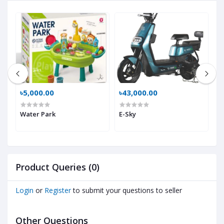
৳5,000.00
৳43,000.00
৳
Water Park
E-Sky
B
Product Queries (0)
Login
or
Register
to submit your questions to seller
Other Questions